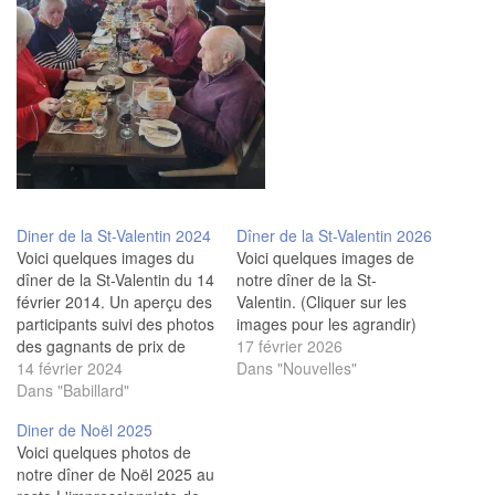
Diner de la St-Valentin 2024
Dîner de la St-Valentin 2026
Voici quelques images du
Voici quelques images de
dîner de la St-Valentin du 14
notre dîner de la St-
février 2014. Un aperçu des
Valentin. (Cliquer sur les
participants suivi des photos
images pour les agrandir)
des gagnants de prix de
17 février 2026
présence. Et les valentins
14 février 2024
Dans "Nouvelles"
du jour, Manon Auclair et
Dans "Babillard"
Jean-Claude Lachance.
Diner de Noël 2025
(Clique sur les photos pour
Voici quelques photos de
les agrandir) Crédit photos :
notre dîner de Noël 2025 au
Dianne Marcotte.