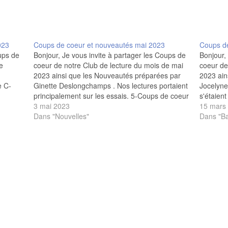
Comité des femmes
Trois questions importantes
Chaîne électronique
Comité des femmes 2025-202
Remuez vos méninges
Photos-2020
Comité des hommes
Une réponse …
Chaîne téléphonique
Comité des femmes 2024-202
Comité des hommes 2024-202
Photos-2019
023
Coups de coeur et nouveautés mai 2023
Coups d
ups de
Bonjour, Je vous invite à partager les Coups de
Bonjour,
Fondation Laure-Gaudreault
Comité des femmes 2023-202
Documentation et liens utiles
Remerciements
Photos-2018
e
coeur de notre Club de lecture du mois de mai
coeur de
2023 ainsi que les Nouveautés préparées par
2023 ain
e C-
Ginette Deslongchamps . Nos lectures portaient
Jocelyne
principalement sur les essais. 5-Coups de coeur
s'étaient
3,
mai 2023 5-Nouveautés mai 2023 Je nous
3 mai 2023
biograph
15 mars
souhaite la disparition rapide des…
Dans "Nouvelles"
Nouveau
Dans "Ba