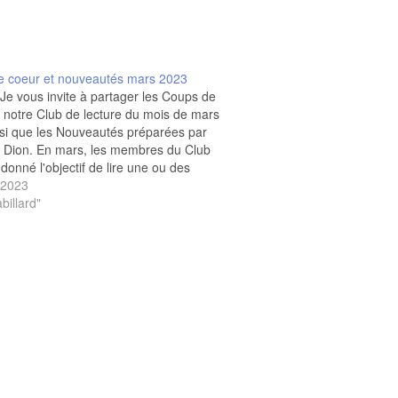
6
5
5
e coeur et nouveautés mars 2023
 Je vous invite à partager les Coups de
4
 notre Club de lecture du mois de mars
si que les Nouveautés préparées par
 Dion. En mars, les membres du Club
 donné l'objectif de lire une ou des
ies. 3-Coups de C-mars 2023 3-
 2023
tés mars 2023 Je…
billard"