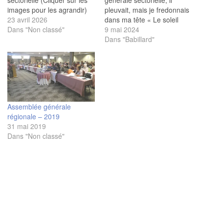
images pour les agrandir)
pleuvait, mais je fredonnais
23 avril 2026
dans ma tête « Le soleil
Dans "Non classé"
brillera demain. » Nous
9 mai 2024
étions vingt-sept au
Dans "Babillard"
restaurant Sorrento de
Sainte-Thérèse. Je vous
invite à dîner en photos. Le
tout a commencé par la
Préparation de la salle,…
Assemblée générale
régionale – 2019
31 mai 2019
Dans "Non classé"