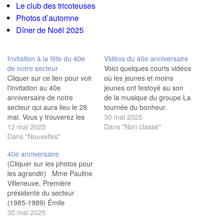
Le club des tricoteuses
Photos d’automne
Dîner de Noël 2025
Invitation à la fête du 40e
Vidéos du 40e anniversaire
de notre secteur
Voici quelques courts vidéos
Cliquer sur ce lien pour voir
où les jeunes et moins
l'invitation au 40e
jeunes ont festoyé au son
anniversaire de notre
de la musique du groupe La
secteur qui aura lieu le 28
tournée du bonheur.
mai. Vous y trouverez les
Vidéo_1 Video_2 Video_3
30 mai 2025
modalités pour réserver
12 mai 2025
Video_4
Dans "Non classé"
votre place et les autres
Dans "Nouvelles"
détails de la fête. Date limite
40e anniversaire
d'inscription : 19 mai.
(Cliquer sur les photos pour
les agrandir) Mme Pauline
Villeneuve, Première
présidente du secteur
(1985-1989) Émile
Huchette, 1er vice-président
30 mai 2025