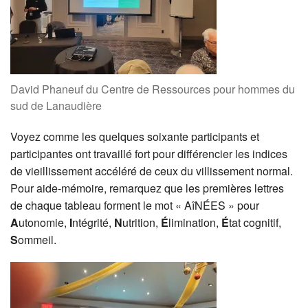
David Phaneuf du Centre de Ressources pour hommes du
sud de Lanaudière
Voyez comme les quelques soixante participants et
participantes ont travaillé fort pour différencier les indices
de vieillissement accéléré de ceux du villissement normal.
Pour aide-mémoire, remarquez que les premières lettres
de chaque tableau forment le mot « AîNÉES » pour
A
utonomie,
I
ntégrité,
N
utrition,
É
limination,
É
tat cognitif,
S
ommeil.