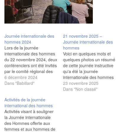
Journée internationale des
21 novembre 2025 –
hommes 2024
Journée internationale des
Lors de la journée
hommes
internationale des hommes
Voici en quelques mots et
du 22 novembre 2024, deux
quelques photos un résumé
conférenciers ont été invités
de cette journée instructive
par le comité régional des
qu'a été la journée
hommes. En avant-midi,
6 décembre 2024
internationale des hommes
Madame Élise Doré,
Dans "Babillard"
du 21 novembre 2025
23 novembre 2025
ergothérapeute-conseil à la
(Cliquer sur les photos pour
Dans "Non classé"
Fondation AGES, a expliqué
les agrandir) Gériatrie
Activités de la journée
la reconnaissance des
sociale et le rôle des
international des hommes
signes de vieillissement
sentinelles (Fondation
Activités visant à souligner
accéléré chez une
AGES) 2e partie. En avant-
la Journée internationale
personne. La Fondation
midi, Madame Isabelle
des Hommes offerte aux
ÂGES forme des
Tardif de la Fondation…
femmes et aux hommes de
sentinelles…