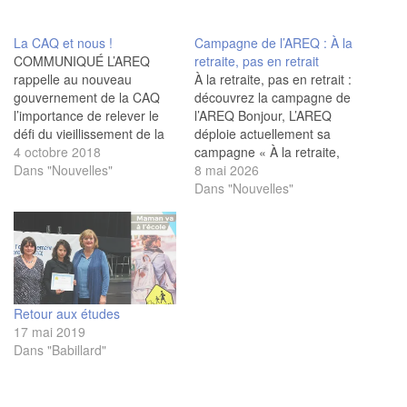
La CAQ et nous !
Campagne de l’AREQ : À la
COMMUNIQUÉ L’AREQ
retraite, pas en retrait
rappelle au nouveau
À la retraite, pas en retrait :
gouvernement de la CAQ
découvrez la campagne de
l’importance de relever le
l’AREQ Bonjour, L’AREQ
défi du vieillissement de la
déploie actuellement sa
population. Québec, le 2
4 octobre 2018
campagne « À la retraite,
octobre 2018 –
Dans "Nouvelles"
pas en retrait », diffusée
8 mai 2026
L'Association des retraitées
dans différents médias et
Dans "Nouvelles"
et retraités de l'éducation et
sur le Web jusqu’en juin
des autres services publics
2026. Elle s’adresse aux
du Québec (AREQ-CSQ) a
personnes nouvellement
travaillé ardemment à
retraitées, ou sur le point de
mettre de l’avant les
l’être, qui…
besoins des…
Retour aux études
17 mai 2019
Dans "Babillard"