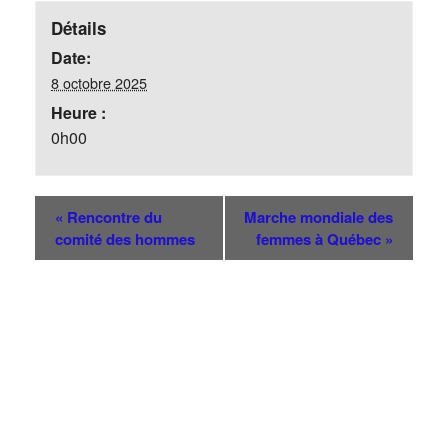
Détails
Date:
8 octobre 2025
Heure :
0h00
«
Rencontre du
Marche mondiale des
comité des hommes
femmes à Québec
»