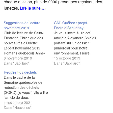
chaque mission, plus de 2000 personnes reçoivent des
lunettes.
Lire la suite …
Suggestions de lecture
GNL Québec / projet
novembre 2019
Énergie Saguenay
Club de lecture de Saint-
Je vous invite à lire cet
Eustache Chronique des
article d'Alexandre Shields
nouveautés d'Odette
portant sur un dossier
Lebert novembre 2019
primordial pour notre
Romans québécois Anne-
environnement. Pierre
Claude Thériault. Les Foley.
8 novembre 2019
Énergie Saguenay: une
15 octobre 2019
Marchand de feuilles, 295
Dans "Babillard"
carboneutralité aux coûts
Dans "Babillard"
pages Les Foley ce sont
importants Alexandre
Réduire nos déchets
cinq portraits de femmes
Shields Journal Le
Dans le cadre de la
que Laura semble
Devoir 15 octobre 2019
Semaine québécoise de
raccrocher aux murs vides
GNL Québec affirme que
réduction des déchets
de sa maison. Des
son usine Énergie
(SQRD), je vous invite à lire
moments d'histoires qui se
Saguenay sera
l'article de deux
révèlent par temps gris
« carboneutre », puisque
responsables en
1 novembre 2021
avec…
l’entreprise compensera les
environnement de notre
Dans "Nouvelles"
émissions de gaz à…
région (secteur G-Hautes-